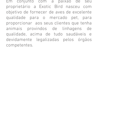
Em conjunto com a paixão de seu
presente no adulto do sexo masculino.
proprietário a Exotic Bird nasceu com
objetivo de fornecer de aves de excelente
qualidade para o mercado pet, para
proporcionar aos seus clientes que tenha
animais provindos de linhagens de
qualidade, acima de tudo saudáveis e
devidamente legalizadas pelos órgãos
competentes.
Segunda a Sexta-Feira das 9h as 19h
Leonardo:
11 9
8839.8686
contato@exoticbird.com.br
REDES SOCIAIS