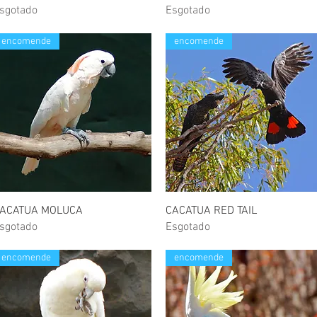
sgotado
Esgotado
encomende
encomende
Visualização rápida
Visualização rápida
ACATUA MOLUCA
CACATUA RED TAIL
sgotado
Esgotado
encomende
encomende