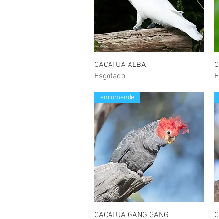
Visualização rápida
CACATUA ALBA
C
Esgotado
E
encomende
Visualização rápida
CACATUA GANG GANG
C