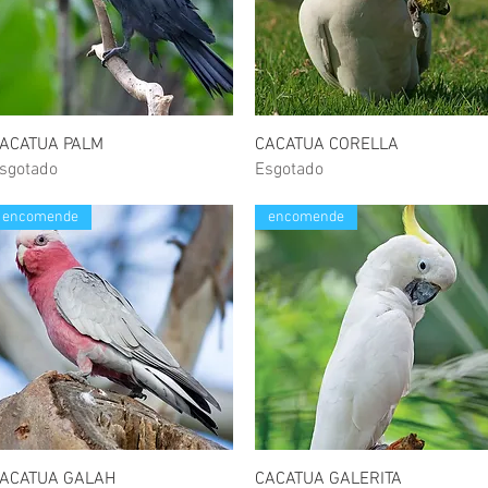
Visualização rápida
Visualização rápida
ACATUA PALM
CACATUA CORELLA
sgotado
Esgotado
encomende
encomende
Visualização rápida
Visualização rápida
ACATUA GALAH
CACATUA GALERITA