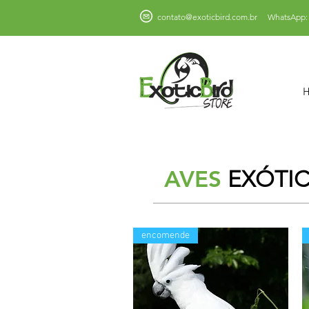
contato@exoticbird.com.br
WhatsApp: 
AVES
EXÓTIC
encomende