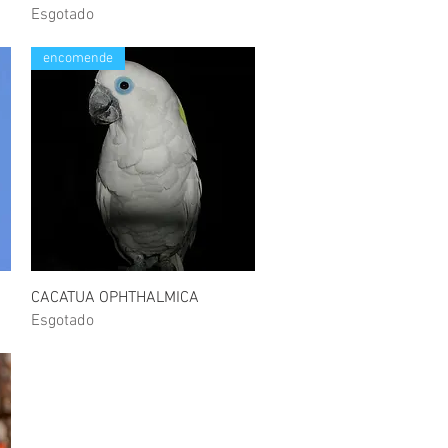
Esgotado
encomende
Visualização rápida
CACATUA OPHTHALMICA
Esgotado