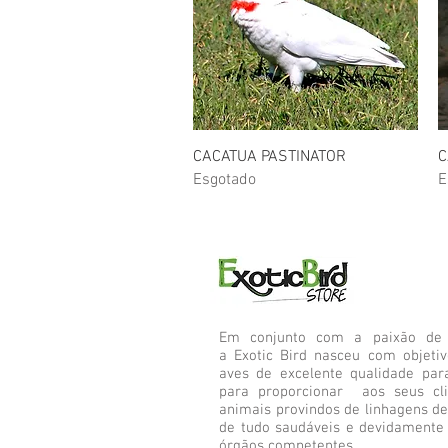
Visualização rápida
CACATUA PASTINATOR
C
Esgotado
E
Em conjunto com a paixão de s
a Exotic Bird nasceu com objeti
aves de excelente qualidade par
para proporcionar aos seus cl
animais provindos de linhagens de
de tudo saudáveis e devidamente 
órgãos competentes.