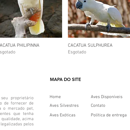
Visualização rápida
Visualização rápida
ACATUA PHILIPINNA
CACATUA SULPHUREA
sgotado
Esgotado
MAPA DO SITE
Home
Aves Disponíveis
eu proprietário
vo de fornecer de
Aves Silvestres
Contato
a o mercado pet,
ientes que tenha
Aves Exóticas
Política de entrega
 qualidade, acima
legalizadas pelos