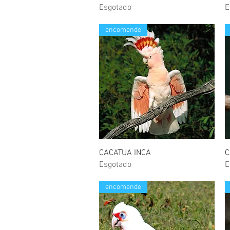
Esgotado
E
encomende
Visualização rápida
CACATUA INCA
C
Esgotado
E
encomende