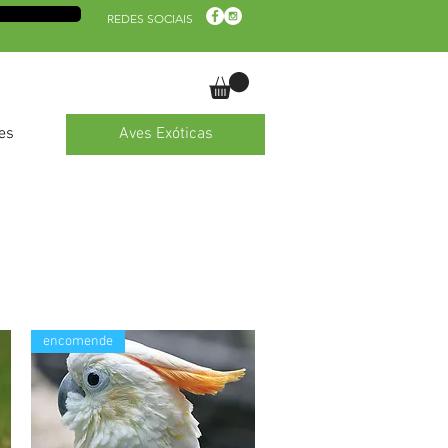
REDES SOCIAIS
es
Aves Exóticas
encomende