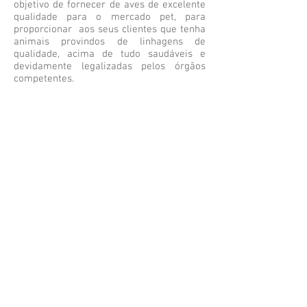
objetivo de fornecer de aves de excelente
qualidade para o mercado pet, para
proporcionar aos seus clientes que tenha
animais provindos de linhagens de
qualidade, acima de tudo saudáveis e
devidamente legalizadas pelos órgãos
competentes.
Segunda a Sexta-Feira das 9h as 19h
Leonardo:
11 9
8839.8686
contato@exoticbird.com.br
REDES SOCIAIS