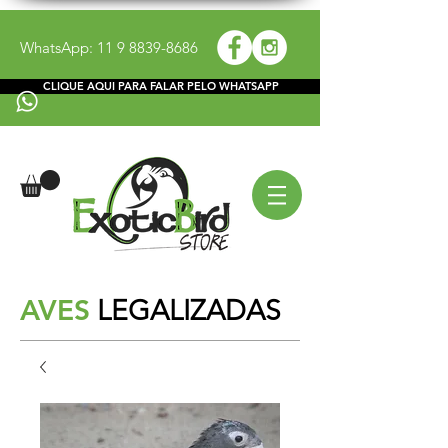
WhatsApp:
11 9 8839-8686
CLIQUE AQUI PARA FALAR PELO WHATSAPP
AVES
LEGALIZADAS