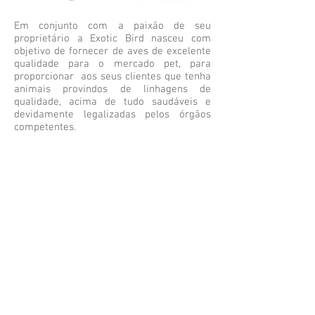
Em conjunto com a paixão de seu
proprietário a Exotic Bird nasceu com
objetivo de fornecer de aves de excelente
qualidade para o mercado pet, para
proporcionar aos seus clientes que tenha
animais provindos de linhagens de
qualidade, acima de tudo saudáveis e
devidamente legalizadas pelos órgãos
competentes.
Segunda a Sexta-Feira das 9h as 19h
Leonardo:
11 9
8839.8686
contato@exoticbird.com.br
REDES SOCIAIS