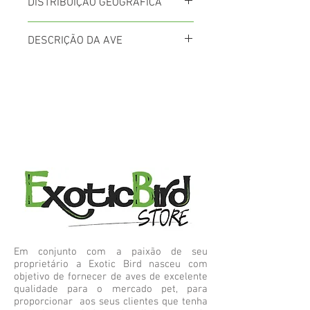
DISTRIBUIÇÃO GEOGRÁFICA
Sudoeste da Índia, norte de Bombay, ao
DESCRIÇÃO DA AVE
sul até Kerala
Suas longas caudas azuis derrubado nas
asas amarelas e escuro com contraste
azul com a cinza fosco da sua cabeça e
corpo. Os machos adultos e fêmeas
pode ser facilmente dito para além da
cor do seu bico.
Em conjunto com a paixão de seu
proprietário a Exotic Bird nasceu com
objetivo de fornecer de aves de excelente
qualidade para o mercado pet, para
proporcionar aos seus clientes que tenha