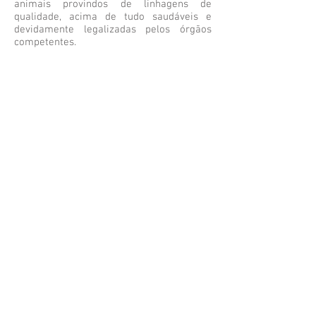
animais provindos de linhagens de
qualidade, acima de tudo saudáveis e
devidamente legalizadas pelos órgãos
competentes.
Segunda a Sexta-Feira das 9h as 19h
Leonardo:
11 9
8839.8686
contato@exoticbird.com.br
REDES SOCIAIS