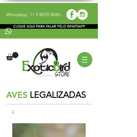
WhatsApp:
11 9 8839-8686
CLIQUE AQUI PARA FALAR PELO WHATSAPP
AVES
LEGALIZADAS