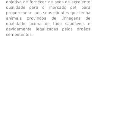
objetivo de fornecer de aves de excelente
qualidade para o mercado pet, para
proporcionar aos seus clientes que tenha
animais provindos de linhagens de
qualidade, acima de tudo saudáveis e
devidamente legalizadas pelos órgãos
competentes.
Segunda a Sexta-Feira das 9h as 19h
Leonardo:
11 9
8839.8686
contato@exoticbird.com.br
REDES SOCIAIS