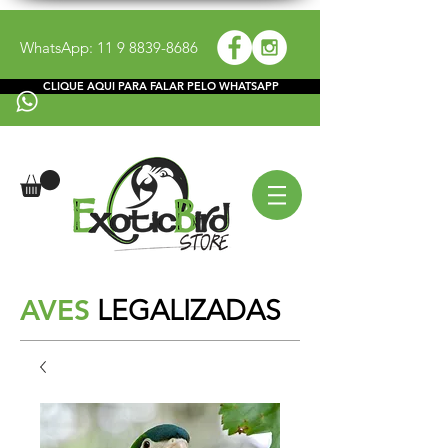
WhatsApp:
11 9 8839-8686
CLIQUE AQUI PARA FALAR PELO WHATSAPP
AVES
LEGALIZADAS