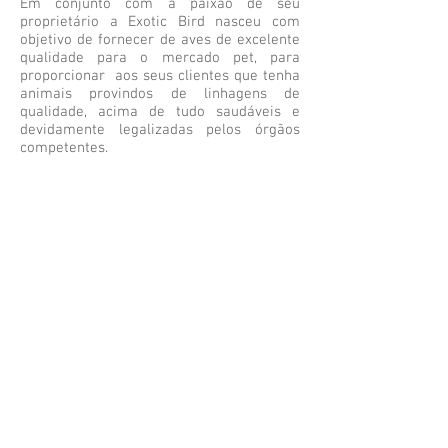
Em conjunto com a paixão de seu
proprietário a Exotic Bird nasceu com
objetivo de fornecer de aves de excelente
qualidade para o mercado pet, para
proporcionar aos seus clientes que tenha
animais provindos de linhagens de
qualidade, acima de tudo saudáveis e
devidamente legalizadas pelos órgãos
competentes.
Segunda a Sexta-Feira das 9h as 19h
Leonardo:
11 9
8839.8686
contato@exoticbird.com.br
REDES SOCIAIS