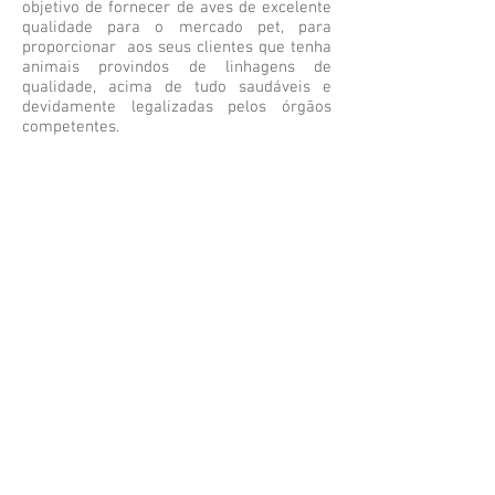
objetivo de fornecer de aves de excelente
qualidade para o mercado pet, para
proporcionar aos seus clientes que tenha
animais provindos de linhagens de
qualidade, acima de tudo saudáveis e
devidamente legalizadas pelos órgãos
competentes.
Segunda a Sexta-Feira das 9h as 19h
Leonardo:
11 9
8839.8686
contato@exoticbird.com.br
REDES SOCIAIS