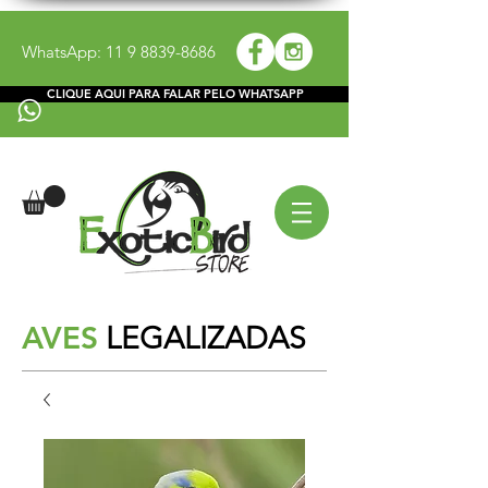
WhatsApp:
11 9 8839-8686
CLIQUE AQUI PARA FALAR PELO WHATSAPP
AVES
LEGALIZADAS