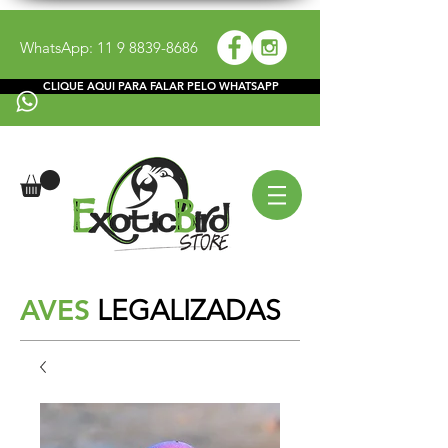
WhatsApp:
11 9 8839-8686
CLIQUE AQUI PARA FALAR PELO WHATSAPP
AVES
LEGALIZADAS