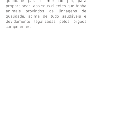
qualidade para o mercado pet, para
proporcionar aos seus clientes que tenha
animais provindos de linhagens de
qualidade, acima de tudo saudáveis e
devidamente legalizadas pelos órgãos
competentes.
Segunda a Sexta-Feira das 9h as 19h
Leonardo:
11 9
8839.8686
contato@exoticbird.com.br
REDES SOCIAIS