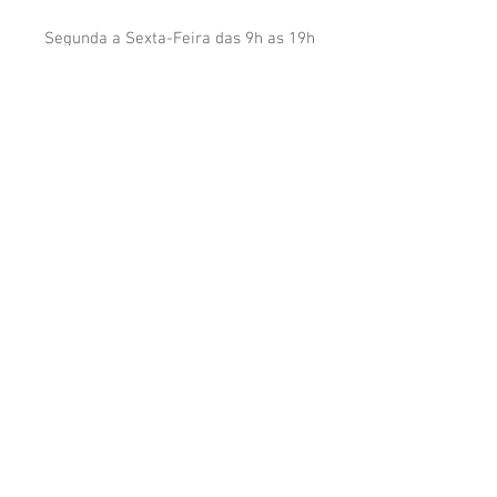
Segunda a Sexta-Feira das 9h as 19h
Leonardo:
11 9
8839.8686
contato@exoticbird.com.br
REDES SOCIAIS
REGISTRO NA SMA (SECRETARIA DO
MEIO AMBIENTE):
0000102253
© ​2016 Exotic Bird - Todos os direitos reservados
|
CNPJ:
19.567.896
/0001-13