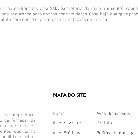
s são certificadas pela SMA (secretaria do meio ambiente), sau
rciona segurança para nossos consumidores. Caso haja qualquer pr
ntato com nosso suporte para orientações de manejo.
MAPA DO SITE
Home
Aves Disponíveis
eu proprietário
vo de fornecer de
Aves Silvestres
Contato
a o mercado pet,
ientes que tenha
Aves Exóticas
Política de entrega
 qualidade, acima