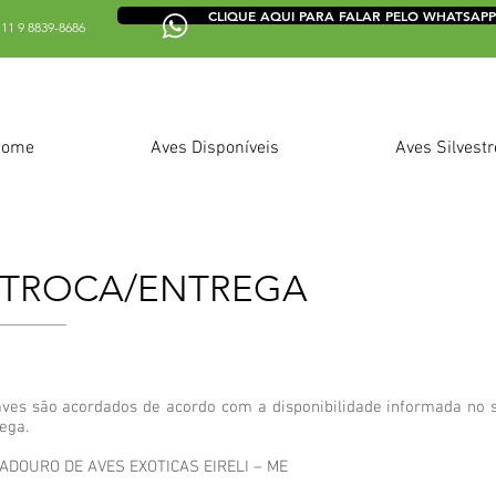
CLIQUE AQUI PARA FALAR PELO WHATSAPP
11 9 8839-8686
Home
Aves Disponíveis
Aves Silvestr
E TROCA/ENTREGA
aves são acordados de acordo com a disponibilidade informada no s
ega.
IADOURO DE AVES EXOTICAS EIRELI – ME