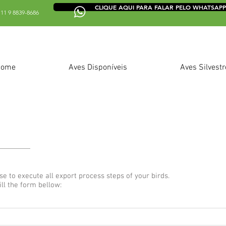
CLIQUE AQUI PARA FALAR PELO WHATSAPP
11 9 8839-8686
Home
Aves Disponíveis
Aves Silvestr
se to execute all export process steps of your birds.
ill the form bellow: